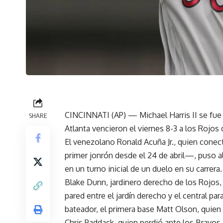
CINCINNATI (AP) — Michael Harris II se fue 
SHARE
Atlanta vencieron el viernes 8-3 a los Rojos 
El venezolano Ronald Acuña Jr., quien conec
primer jonrón desde el 24 de abril—, puso al
en un turno inicial de un duelo en su carrera.
Blake Dunn, jardinero derecho de los Rojos,
pared entre el jardín derecho y el central pa
bateador, el primera base Matt Olson, quien 
Chris Paddack, quien perdió ante los Bravos 