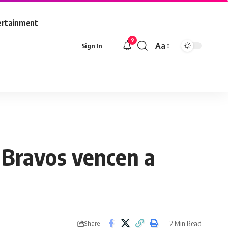
ertainment
9
Aa
Sign In
Font
Resizer
, Bravos vencen a
2 Min Read
Share