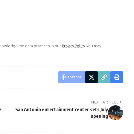
owledge the data practices in our
Privacy Policy
. You may
Facebook
NEXT ARTICLE
y
San Antonio entertainment center sets July
opening