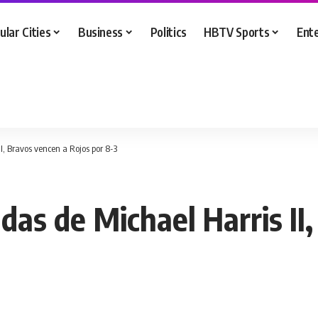
ular Cities
Business
Politics
HBTV Sports
Ent
II, Bravos vencen a Rojos por 8-3
adas de Michael Harris II