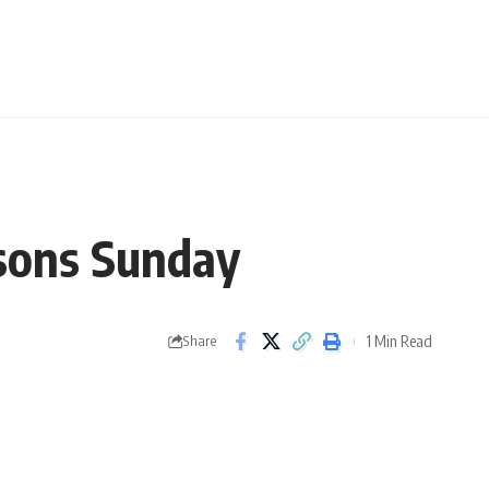
isons Sunday
1 Min Read
Share