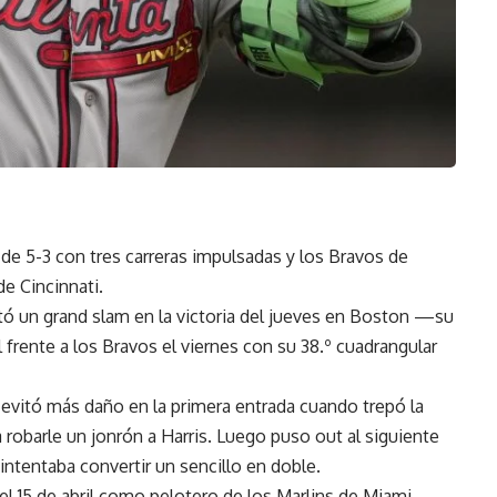
de 5-3 con tres carreras impulsadas y los Bravos de
de Cincinnati.
tó un grand slam en la victoria del jueves en Boston —su
 frente a los Bravos el viernes con su 38.º cuadrangular
 evitó más daño en la primera entrada cuando trepó la
ra robarle un jonrón a Harris. Luego puso out al siguiente
intentaba convertir un sencillo en doble.
el 15 de abril como pelotero de los Marlins de Miami,