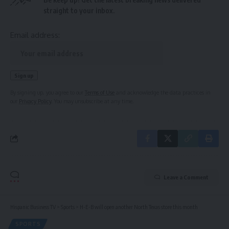
straight to your inbox.
Email address:
By signing up, you agree to our
Terms of Use
and acknowledge the data practices in
our
Privacy Policy
. You may unsubscribe at any time.
Leave a Comment
Hispanic Business TV
>
Sports
>
H-E-B will open another North Texas store this month
SPORTS