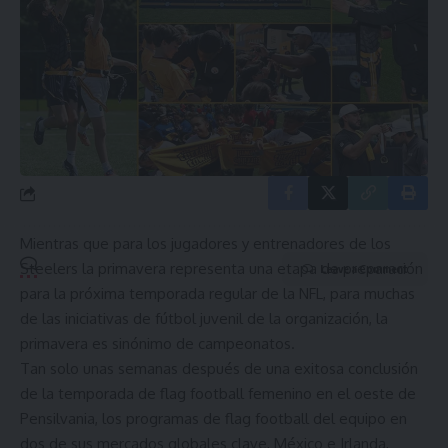
By signing up, you agree to our
Terms of Use
and acknowledge the data practices in
our
Privacy Policy
. You may unsubscribe at any time.
Mientras que para los jugadores y entrenadores de los
Steelers la primavera representa una etapa de preparación
Leave a Comment
para la próxima temporada regular de la NFL, para muchas
de las iniciativas de fútbol juvenil de la organización, la
primavera es sinónimo de campeonatos.
Tan solo unas semanas después de una exitosa conclusión
de la temporada de flag football femenino en el oeste de
Pensilvania, los programas de flag football del equipo en
dos de sus mercados globales clave, México e Irlanda,