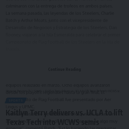
culminaron con la entrega de trofeos en ambos países.
La semana pasada, las leyendas de los Steelers, Charlie
Batch y Arthur Moats, junto con el vicepresidente de
Desarrollo de Negocios y Estrategia de los Steelers, Dan
Rooney, viajaron a la Isla Esmeralda para celebrar el primer
Campeonato de Flag Football de los Steelers en la isla de
Irlanda.
Las ciudades de Cork, Belfast y Dublín estuvieron
representadas, con niños y niñas compitiendo durante una
Continue Reading
jornada completa de actividades. La final, celebrada en
Dublín, fue la culminación de un torneo regional de 24
equipos realizado en marzo. Ocho equipos avanzaron
Hispanic Business TV
>
Sports
>
Kaitlyn Terry delivers vs. UCLA to lift Texas Tech into WCWS semis
desde los playoffs regionales hasta la gran final. El
Campeonato de Flag Football fue presentado por Aer
SPORTS
Lingus y UPMC.
Kaitlyn Terry delivers vs. UCLA to lift
“Ver el entusiasmo de todos los niños y niñas que están
Texas Tech into WCWS semis
aprendiendo y compitiendo en este deporte es algo muy
especial”, comentó Batch. “Están haciendo las preguntas