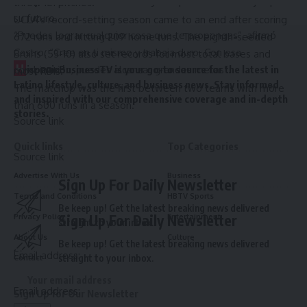
reflejado en muchos de ellos y compartiendo consejos para
threw 181 pitches.
su futuro.
UCLA’s record-setting season came to an end after scoring
“Puedes lograr cualquier cosa que te propongas”, afirmó
672 runs and hitting 209 home runs. The eighth-seeded
Castro. “Cree en ti mismo y trabaja duro. Con esa
Bruins (53-10) also set records for most total bases and
H
ispanicBusinessTV is your go-to source for the latest in
combinación, puedes alcanzar grandes metas”.
most RBIs.
Latino lifestyle, culture, and business news. Stay informed
The matchup was the first between two teams with more
and inspired with our comprehensive coverage and in-depth
than 600 runs in a season.
stories.
Source link
Quick links
Top Categories
Source link
Advertise With Us
Business
Sign Up For Daily Newsletter
Terms and Conditions
HBTV Sports
Be keep up! Get the latest breaking news delivered
Sign Up For Daily Newsletter
Privacy Policy
Entertainment
straight to your inbox.
About Us
Culture
Be keep up! Get the latest breaking news delivered
Email address:
straight to your inbox.
Contact
Email address:
Sign Up for Our Newsletter