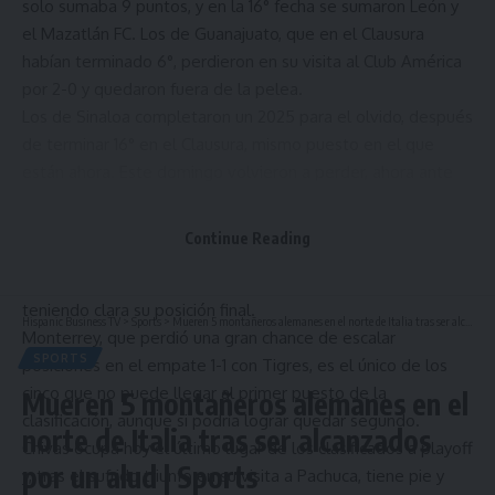
solo sumaba 9 puntos, y en la 16° fecha se sumaron León y
el Mazatlán FC. Los de Guanajuato, que en el Clausura
habían terminado 6°, perdieron en su visita al Club América
por 2-0 y quedaron fuera de la pelea.
Los de Sinaloa completaron un 2025 para el olvido, después
de terminar 16° en el Clausura, mismo puesto en el que
están ahora. Este domingo volvieron a perder, ahora ante
Querétaro FC, que sigue con vida gracias al triunfo.
Cruz Azul, Toluca, Club América, UANL Tigres y Monterrey
Continue Reading
ocupan los primeros cinco lugares de la tabla y ya tienen su
boleto asegurado, pero ninguno llega a la jornada final
teniendo clara su posición final.
Hispanic Business TV
>
Sports
>
Mueren 5 montañeros alemanes en el norte de Italia tras ser alcanzados por un alud | Sports
Monterrey, que perdió una gran chance de escalar
SPORTS
posiciones en el empate 1-1 con Tigres, es el único de los
cinco que no puede llegar al primer puesto de la
Mueren 5 montañeros alemanes en el
clasificación, aunque si podría lograr quedar segundo.
norte de Italia tras ser alcanzados
Chivas ocupa hoy el último lugar de los clasificados a playoff
por un alud | Sports
y, tras el sufrido triunfo en su visita a Pachuca, tiene pie y