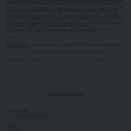
Ross served notice that this rematch would be nothing like
Ole Miss, No. 14 Tennessee and Florida State to make a
the 14-13 (in overtime) version won by Fairfield back in week
bowl game under interim coach Billy Gonzales. Saturday
seven. He raced 80-yards for the opening score, and had
was the first game for Gonzales in charge after the
Gators
another 74-yarder reach the end zone sandwhiched around
fired Billy Napier less than two weeks ago
.
AJ Brown’s 80-yard touchdown, all happening in the first
quarter.
The Comets hung around, cashing in on their own big plays,
Source link
but in the end Ross and Brown’s seven combined
touchdowns were too much in the 46-41 Fairfield victory.
The eighth-seeded Indians (6-5) face a tall order next
Sign Up For Daily Newsletter
week, heading to Elder to play the undfeated and top-
seeded Panthers at The Pit.
Be keep up! Get the latest breaking news delivered
Mason wrapped up a 5-6 campaign in 2025.
straight to your inbox.
Continue Reading
Email address:
Source link