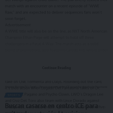
match with an encounter on a recent episode of “WWE
Raw,” and are expected to deliver sequences fans won’t
soon forget.
Advertisement
A WWE title will also be on the line, as NXT North American
Champion Ethan Page will attempt to hold off three
challengers in a Fatal 4-Way. The match acts as a solid
blend of promotions, also featuring Laredo Kid, who is under
contract with AAA and TNA, alongside NXT superstar Je’Von
Evans and Ray Fenix from “WWE SmackDown.”
Continue Reading
In the night’s lone women’s match, former NXT Women’s
Champion Stephanie Vaquer joins forces with Lola Vice to
take on Chik Tormenta and Dalys. Rounding out the card,
Hispanic Business TV
>
Sports
>
Buscan casarse en centro ICE para evitar deportación | Louisiana
it’s trios action when Legado Del Fantasma takes on Dr.
Wagner Jr., Pagano and Psycho Clown. LWO’s Dragon Lee
SPORTS
and Cruz Del Toro also team with Lince Dorado against
Buscan casarse en centro ICE para
Octagon Jr., Aero Star and Mr. Iguana in the last of the five-