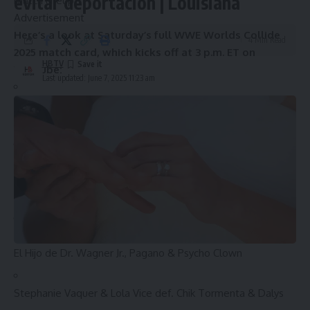
evitar deportación | Louisiana
match lineup.
Advertisement
Here’s a look at Saturday’s full WWE Worlds Collide
4 Min Read
2025 match card, which kicks off at 3 p.m. ET on
HBTV
YouTube:
Last updated: June 7, 2025 11:23 am
AAA Mega Championship match:
(C) El Hijo del Vikingo
def. Chad Gable
NXT North American Championship Fatal 4-Way
match:
(C) Ethan Page def. Je’Von Evans, Laredo Kid, Ray
Fenix
Legado Del Fantasma (Santos Escobar, Angel & Berto) def.
El Hijo de Dr. Wagner Jr., Pagano & Psycho Clown
Stephanie Vaquer & Lola Vice def. Chik Tormenta & Dalys