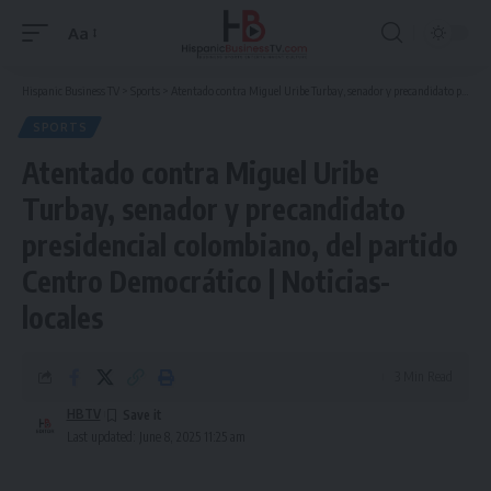
Aa
Font
Resizer
Hispanic Business TV
>
Sports
>
Atentado contra Miguel Uribe Turbay, senador y precandidato presidencial colombiano, del partido Centro Democrático | Noticias-locales
SPORTS
Atentado contra Miguel Uribe
Turbay, senador y precandidato
presidencial colombiano, del partido
Centro Democrático | Noticias-
locales
3 Min Read
HBTV
Last updated: June 8, 2025 11:25 am