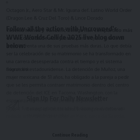
Octagon Jr., Aero Star & Mr. Iguana def. Latino World Order
(Dragon Lee & Cruz Del Toro) & Lince Dorado
Follow all the action with Uncrowned’s
Yesenia Muñoz y Yanderic Zúñiga han compartido más
WWE Worlds Collide 2025 live blog down
de una década de vida juntas
, pero hoy su historia de
below:
amor enfrenta una de sus pruebas más duras. Lo que debía
ser la celebración de su matrimonio se ha transformado en
una carrera desesperada contra el tiempo y el sistema
Source link
migratorio estadounidense. La detención de Muñoz, una
mujer mexicana de 51 años, ha obligado a la pareja a pedir
que se les permita contraer matrimonio dentro del centro
de detención del ICE en Tacoma, Washington, con la
Sign Up For Daily Newsletter
esperanza de frenar una posible deportación.
Muñoz fue arrestada el pasado 20 de mayo durante una
Be keep up! Get the latest breaking news delivered
straight to your inbox.
redada en su lugar de trabajo en Kent, cerca de Seattle.
Según su abogada, Xiomara Urán, la mexicana no era el
Email address:
blanco de la operación y su captura se considera un arresto
Continue Reading
“colateral”. Para Zúñiga, de nacionalidad estadounidense y