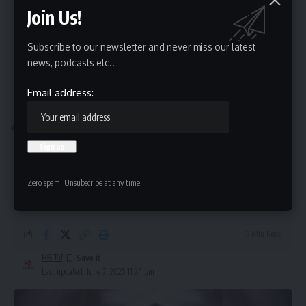
Join Us!
Subscribe to our newsletter and never miss our latest
news, podcasts etc..
Leave a Comment
Email address:
Hispanic Business TV
>
Sports
>
WWE Worlds Collide 2025 live results: Updates, winners and losers, highlights, analysis
SPORTS
WWE Worlds Collide 2025 live
results: Updates, winners and losers,
Zero spam, Unsubscribe at any time.
highlights, analysis
3 Min Read
HBTV
Last updated: June 7, 2025 11:24 pm