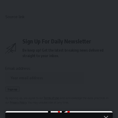
Source link
Sign Up For Daily Newsletter
Be keep up! Get the latest breaking news delivered
straight to your inbox.
Email address:
By signing up, you agree to our
Terms of Use
and acknowledge the data practices in
our
Privacy Policy
. You may unsubscribe at any time.