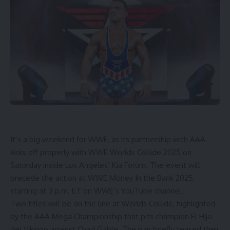
It’s a big weekend for WWE, as its partnership with AAA
kicks off properly with WWE Worlds Collide 2025 on
Saturday inside Los Angeles’ Kia Forum. The event will
precede the action at WWE Money In the Bank 2025,
starting at 3 p.m. ET on WWE’s YouTube channel.
Two titles will be on the line at Worlds Collide, highlighted
by the AAA Mega Championship that pits champion El Hijo
del Vikingo against Chad Gable. The pair briefly teased their