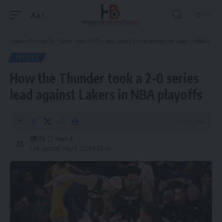
Aa
Font
Resizer
Hispanic Business TV
>
Sports
>
How the Thunder took a 2-0 series lead against Lakers in NBA playoffs
SPORTS
How the Thunder took a 2-0 series
lead against Lakers in NBA playoffs
2 Min Read
HBTV
Last updated: May 8, 2026 8:09 am