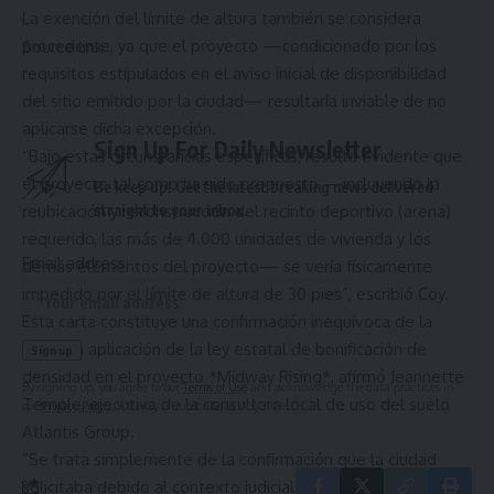
La exención del límite de altura también se considera
procedente, ya que el proyecto —condicionado por los
Source link
requisitos estipulados en el aviso inicial de disponibilidad
del sitio emitido por la ciudad— resultaría inviable de no
aplicarse dicha excepción.
Sign Up For Daily Newsletter
“Bajo estas circunstancias específicas, resulta evidente que
el proyecto tal como ha sido propuesto —incluyendo la
Be keep up! Get the latest breaking news delivered
straight to your inbox.
reubicación y reconstrucción del recinto deportivo (arena)
requerido, las más de 4.000 unidades de vivienda y los
Email address:
demás elementos del proyecto— se vería físicamente
impedido por el límite de altura de 30 pies”, escribió Coy.
Esta carta constituye una confirmación inequívoca de la
correcta aplicación de la ley estatal de bonificación de
densidad en el proyecto *Midway Rising*, afirmó Jeannette
By signing up, you agree to our
Terms of Use
and acknowledge the data practices in
Temple, ejecutiva de la consultora local de uso del suelo
our
Privacy Policy
. You may unsubscribe at any time.
Atlantis Group.
“Se trata simplemente de la confirmación que la ciudad
solicitaba debido al contexto judicial actual; no obstante,