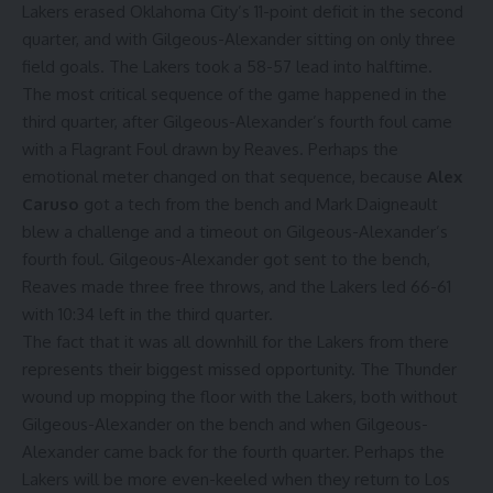
Lakers erased Oklahoma City’s 11-point deficit in the second
quarter, and with Gilgeous-Alexander sitting on only three
field goals. The Lakers took a 58-57 lead into halftime.
The most critical sequence of the game happened in the
third quarter, after Gilgeous-Alexander’s fourth foul came
with a Flagrant Foul drawn by Reaves. Perhaps the
emotional meter changed on that sequence, because
Alex
Caruso
got a tech from the bench and Mark Daigneault
blew a challenge and a timeout on Gilgeous-Alexander’s
fourth foul. Gilgeous-Alexander got sent to the bench,
Reaves made three free throws, and the Lakers led 66-61
with 10:34 left in the third quarter.
The fact that it was all downhill for the Lakers from there
represents their biggest missed opportunity. The Thunder
wound up mopping the floor with the Lakers, both without
Gilgeous-Alexander on the bench and when Gilgeous-
Alexander came back for the fourth quarter. Perhaps the
Lakers will be more even-keeled when they return to Los