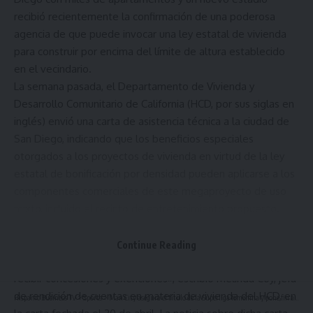
recibió recientemente la confirmación de una poderosa
agencia de que puede invocar una ley estatal de vivienda
para construir por encima del límite de altura establecido
en el vecindario.
La semana pasada, el Departamento de Vivienda y
Desarrollo Comunitario de California (HCD, por sus siglas en
inglés) envió una carta de asistencia técnica a la ciudad de
San Diego, indicando que los beneficios especiales
otorgados a los proyectos de vivienda en virtud de la ley
estatal de bonificación por densidad pueden aplicarse a los
componentes comerciales de este megaproyecto de uso
mixto, incluido el recinto de entretenimiento propuesto.
«El proyecto Midway Rising califica como un “proyecto de
vivienda” a los efectos de la (ley estatal de bonificación por
Continue Reading
densidad), lo que hace que el proyecto sea elegible para
recibir concesiones y exenciones», escribió Melinda Coy, jefa
de rendición de cuentas en materia de vivienda del HCD, en
Hispanic Business TV
>
Sports
>
Man City asegura el título de la Superliga femenina y pone fin al dominio del Chelsea