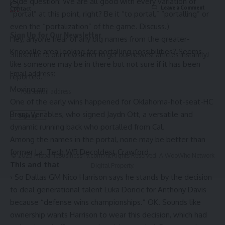
(Side question: We are all good with every variation of
Leave a Comment
Contact
“portal” at this point, right? Be it “to portal,” “portalling” or
even the “portalization” of the game. Discuss.)
Sign Up for Our Newsletter
Hey, anyone hear of any big names from the greater-
Knoxville area looking for portalling possibilities? Seems
Subscribe to our newsletter to get our newest articles instantly!
like someone may be in there but not sure if it has been
Email address:
reported.
Moving on.
One of the early wins happened for Oklahoma-hot-seat-HC
Brent Venables, who signed Jaydn Ott, a versatile and
dynamic running back who portalled from Cal.
Among the names in the portal, none may be better than
former La. Tech WR Decoldest Crawford.
© 2025 HispanicBusinessTV.com All Rights Reserved. A WooWho Network
This and that
Digital Property.
› So Dallas GM Nico Harrison says he stands by the decision
to deal generational talent Luka Doncic for Anthony Davis
because “defense wins championships.” OK. Sounds like
ownership wants Harrison to wear this decision, which had