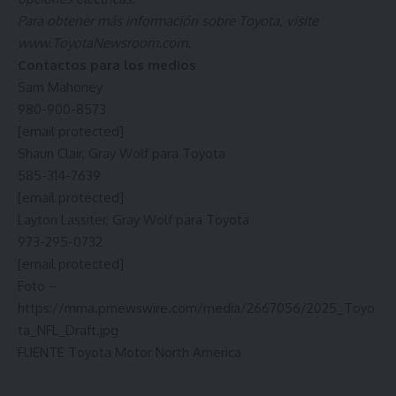
Para obtener más información sobre Toyota, visite
www.ToyotaNewsroom.com
.
Contactos para los medios
Sam Mahoney
980-900-8573
[email protected]
Shaun Clair
,
Gray Wolf
para Toyota
585-314-7639
[email protected]
Layton Lassiter
,
Gray Wolf
para Toyota
973-295-0732
[email protected]
Foto –
https://mma.prnewswire.com/media/2667056/2025_Toyo
ta_NFL_Draft.jpg
FUENTE Toyota Motor North America