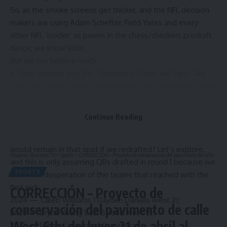
So, as the smoke screens get thicker, and the NFL decision
makers are using Adam Schefter, Field Yates and every
other NFL ‘insider’ as pawns in the chess/checkers predraft
dance, we know little.
But we can believe much.
It feels forgone that the Tennessee Titans will take Cam
Ward, the former Miami/Washington State/Incarnate Ward
QB, at 1.
It’s also proven that QBs going 1 is as guaranteed as a
Continue Reading
lottery ticket.
How many of these guys over the last 20 years taken first
would remain in that spot if we redrafted? Let’s explore,
Hispanic Business TV
>
Sports
>
CORRECCIÓN – Proyecto de conservación del pavimento de calle West 6th: del lunes 21 de abril al jueves 24 de abril de 2025 | Free News
and this is only assuming QBs drafted in round 1 because we
SPORTS
know the desperation of the teams that reached with the
first pick.
CORRECCIÓN – Proyecto de
2024 — Caleb Williams 1 (Jayden Daniels went 2);
conservación del pavimento de calle
2023 — Bryce Young 1, (CJ Stroud went 2);
West 6th: del lunes 21 de abril al
2021 — Trevor Lawrence 1 (Lawrence);