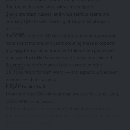
The theme has two slots with a major ripple.
There are trash classes, and while terrible teams are
State
normally QB-starved, reaching at 1 is almost always a
mistake.
There are talented QB classes, but even then, guys who
have spent months and years scouting these prospects
miss as often as Shaq from the FT line. Even perceived
Zip Code
lead-pipe locks like Lawrence and Luck underachieved.
(Lawrence in performance; Luck in career length.)
So, if you reach for Cam Ward — and especially Shedeur
Sanders — that’s on you.
Country
Playoff basketball
I watched less NBA this year than any year in a long, Long,
LONG time.
But the playoffs are here, and last night drew my eye.
And Steph Curry and Jimmy Butler together are going to be
a problem for everyone.
Source link