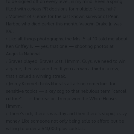
to be signed off on every level, in my mind. Been a spring
filled with curious PR decisions for multiple Nicos, huh?
› Moment of silence for the last known
survivor of Pearl
Harbor, who died earlier this month
. Vaughn Drake Jr. was
106.
› Like all things photography,
the Mrs. 5-at-10 told me about
Ken Griffey Jr.
— yes, that one — shooting photos at
Augusta National.
› Braves played. Braves lost. Hmmm. Guys, we need to win
a game, then win another. If you can win a third in a row,
that’s called a winning streak.
› Jimmy Kimmel thinks
liberals attacking comedians for
sensitive topics
— a key cog to that nebulous term “cancel
culture” — is the reason Trump won the White House.
Hmmm.
› There’s rich, there’s wealthy and then there’s stupid, crazy
money. Like someone not only being able
to afford but be
willing to order a $41,000-plus cocktail
.