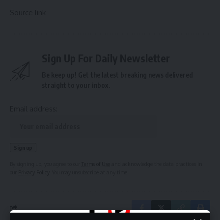
Source link
Sign Up For Daily Newsletter
Be keep up! Get the latest breaking news delivered
straight to your inbox.
Email address:
By signing up, you agree to our
Terms of Use
and acknowledge the data practices in
our
Privacy Policy
. You may unsubscribe at any time.